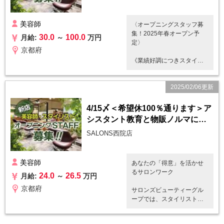
不安な点や不明な点があれ
★働き方は自由自在。自分
ば、マネージャーにお気軽
具体的な業務内容
らしい働き方を選べます！
美容師
〈オープニングスタッフ募
にご相談ください♪
集客サイトの上位プラン掲
集！2025年春オープン予
マネージャーの皆さんはと
30.0
100.0
月給:
～
万円
・カット・カラー・パーマ
載×長年の店舗運営による知
定〉
ても優しく話しやすい雰囲
などのサロンワーク全般
京都府
名度の高さで、さまざまな
気の方ばかりです！
・カウンセリングからアフ
働き方を実現しています。
《業績好調につきスタイリ
ターフォローまでを担当
スト大募集》
また、研修は必ず営業時間
・カルテ記録（次回来店時
『稼ぎたい派』のあなたへ
内に行います。営業後の研
のために、施術内容やお客
例えば、こんな働き方も。
2025/02/06更新
◆施術を中心としたサロン業
修は行いません！
様のこだわりポイント）
独立を目指したい方にもサ
務全般
テキストマニュアルも完備
ロンズはおすすめです！
☆集客力抜群！知名度の高
4/15〆＜希望休100％通ります＞ア
しているので後からの確認
シンプルな業務で施術に集
い地域密着サロンです！
も可能です◎
シスタント教育と物販ノルマに疲
中
・週1～2日休み ×1日9時間
☆指名が取れやすい顧客
れていませんか？
勤務
層！ 35歳以上のお客様が多
SALONS西院店
・アシスタントなし：施術
・高歩合40％～55％
く来店されます
【こんな方にピッタリ！】
にルールはなく、自分のス
・電話対応がない分、効率
☆ご希望に応じてオープン
・接客が好き
タイルでお客様を担当
良く施術できる！
前、閉店後も入客できます
・家族が大好き
美容師
あなたの「得意」を活かせ
・電話対応不要：予約専用
・施術時間を短縮して入客
☆平均客単価は5,000円以上
・美容師に復帰したい
るサロンワーク
コールセンターを完備
24.0
26.5
月給:
～
万円
アップ！ 施術ルールがない
☆使用薬剤はマテリアカラ
・子育てをしながら働きた
・物販ノルマなし：お客様
ので、自分で調整できます
ー・エドルカラー・ルビオ
京都府
い
サロンズビューティーグル
との信頼関係構築に集中で
ナカラー・HITA・プライア
・気をつかわず楽しく働き
ープでは、スタイリスト一
きます
『休み重視派』のあなたへ
などが中心です
たい
人ひとりのスキルや個性を
仕事もプライベートも大事
☆自社で開発した手に優し
・長く美容師を続けたい
最大限に発揮できる環境を
勤務時間
にしたいなら、サロンズが
い天然成分100％のオーガニ