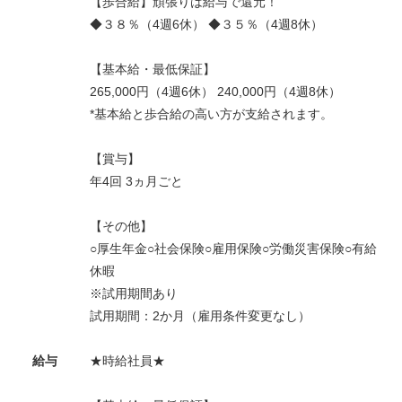
【歩合給】頑張りは給与で還元！
◆３８％（4週6休） ◆３５％（4週8休）
【基本給・最低保証】
265,000円（4週6休） 240,000円（4週8休）
*基本給と歩合給の高い方が支給されます。
【賞与】
年4回 3ヵ月ごと
【その他】
○厚生年金○社会保険○雇用保険○労働災害保険○有給
休暇
※試用期間あり
試用期間：2か月（雇用条件変更なし）
給与
★時給社員★