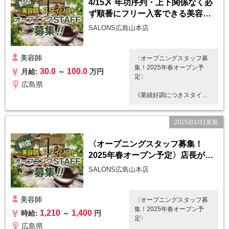
4/15〆 年功序列・上下関係なく必
ず順番にフリー入客できる美容室
です
SALONS広島山本店
美容師
〈オープニングスタッフ募
集！2025年春オープン予
30.0
100.0
月給:
～
万円
定〉
広島県
《業績好調につきスタイリ
スト大募集》
2025/01/31更新
◆施術を中心としたサロン業
務全般
☆集客力抜群！知名度の高
〈オープニングスタッフ募集！
い地域密着サロンです！
2025年春オープン予定〉店長がい
☆指名が取れやすい顧客
ないので気を遣わず帰れます！
層！ 35歳以上のお客様が多
SALONS広島山本店
く来店されます
☆ご希望に応じてオープン
前、閉店後も入客できます
美容師
〈オープニングスタッフ募
☆平均客単価は5,000円以上
集！2025年春オープン予
1,210
1,400
時給:
～
円
☆使用薬剤はマテリアカラ
定〉
ー・エドルカラー・ルビオ
広島県