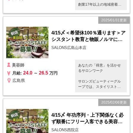
ナカラー・HITA・プライア
創業17年以上の地域密着型
などが中心です
サロン♪
☆自社で開発した手に優し
指名される方が多い35歳以
い天然成分100％のオーガニ
2025/01/31更新
上のお客様が多く来店され
ックシャンプーを使用して
ています★
います
4/15〆＜希望休100％通ります＞ア
【マンツーマン制】【カッ
シスタント教育と物販ノルマに疲
● 無理なく稼げるので、お店
ト3割・カラーカット5割・
の雰囲気◎
れていませんか？
その他2割】
SALONS広島山本店
自分のペースで働ける、少
お客様のお迎えからカウン
人数制のアットホームなサ
セリング、施術、お見送り
ロン。入客も順調なため、
までを担当していただきま
美容師
あなたの「得意」を活かせ
業務委託にありがちなピリ
す。
るサロンワーク
ピリした雰囲気とは無縁で
24.0
26.5
月給:
～
万円
薬剤による手荒れが心配な
す。業務委託のイメージが
方は支給のゴム手袋の着用
広島県
サロンズビューティーグル
変わります！
が可能です！
ープでは、スタイリスト一
売り上げ達成ノルマや店販
人ひとりのスキルや個性を
● 初めて委託美容師として働
はありませんので、お客様
最大限に発揮できる環境を
く方でも安心
の施術に専念できます♪
2025/02/06更新
整えています。マンツーマ
入社直後のフォローはもち
ン施術のため、お客様一人
ろん、サポート体制が充
【入社後の流れ】
ひとりとじっくり向き合
4/15〆 年功序列・上下関係なく必
実。優しく親しみやすい専
入社当日は本社から研修担
い、自分のペースで納得の
属マネージャーにいつでも
ず順番にフリー入客できる美容室
当者と、勤務地域の担当マ
いくサービスを提供できま
相談できます！
ネージャー2名体制で研修を
です
す。
SALONS西院店
行います。