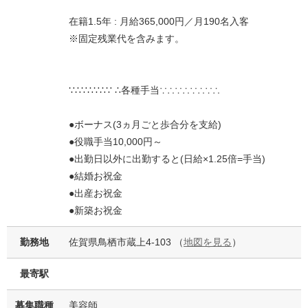
在籍1.5年 : 月給365,000円／月190名入客
※固定残業代を含みます。
∵∴∵∴∵∴∵ ∴各種手当∵∴∵∴∵∴∵∴
●ボーナス(3ヵ月ごと歩合分を支給)
●役職手当10,000円～
●出勤日以外に出勤すると(日給×1.25倍=手当)
●結婚お祝金
●出産お祝金
●新築お祝金
勤務地
佐賀県鳥栖市蔵上4-103 （
地図を見る
）
最寄駅
募集職種
美容師