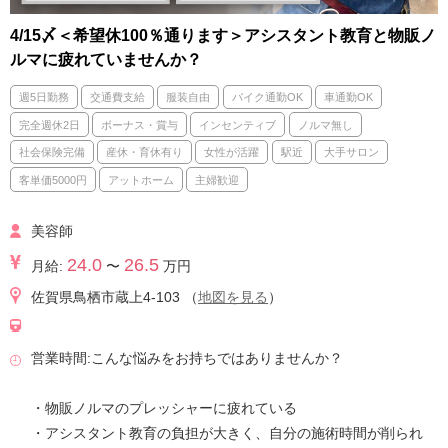
4/15〆＜希望休100％通ります＞アシスタント教育と物販ノ
ルマに疲れていませんか？
週5日勤務
交通費支給
服装自由
バイク通勤OK
車通勤OK
完全週休2日
ボーナス・賞与
インセンティブ
ノルマ無し
社会保険完備
産休・育休有り
女性が活躍
駅近
大手サロン
客単価5000円
アットホーム
主婦歓迎
美容師
24.0
26.5
月給:
〜
万円
佐賀県鳥栖市蔵上4-103 （
地図を見る
）
営業時間:こんな悩みをお持ちではありませんか？
・物販ノルマのプレッシャーに疲れている
・アシスタント教育の負担が大きく、自分の施術時間が削られ