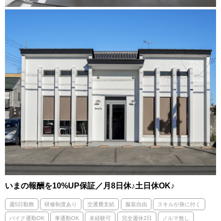
いまの報酬を10%UP保証／月8日休♪土日休OK♪
週5日勤務
研修制度あり
交通費支給
服装自由
スキルが身に付く
バイク通勤OK
車通勤OK
未経験可
完全週休2日
ノルマ無し