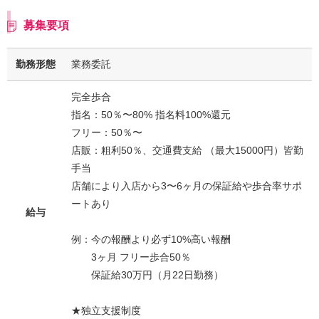
募集要項
勤務形態
業務委託
完全歩合
指名：50％〜80% 指名料100%還元
フリー：50％〜
店販：粗利50％、交通費支給 （最大15000円）皆勤
手当
店舗により入店から3〜6ヶ月の保証給や歩合率サポ
ートあり
給与
例：今の報酬より必ず10%高い報酬
3ヶ月 フリー歩合50％
保証給30万円（月22日勤務）
★独立支援制度