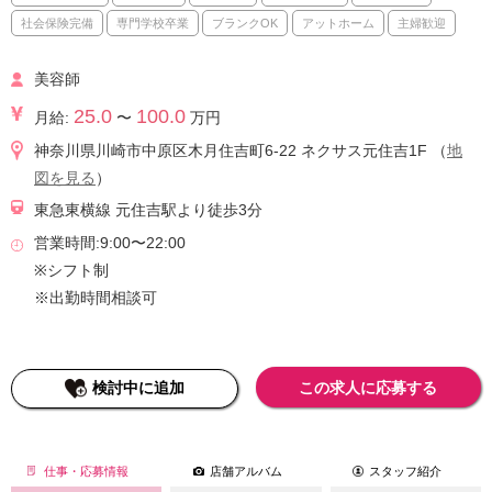
社会保険完備
専門学校卒業
ブランクOK
アットホーム
主婦歓迎
美容師
25.0
100.0
月給:
〜
万円
神奈川県川崎市中原区木月住吉町6-22 ネクサス元住吉1F （
地
図を見る
）
東急東横線 元住吉駅より徒歩3分
営業時間:9:00〜22:00
※シフト制
※出勤時間相談可
検討中に追加
この求人に応募する
仕事・応募情報
店舗アルバム
スタッフ紹介