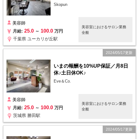
Skopun
美容師
美容室におけるサロン業務
25.0
100.0
月給:
～
万円
全般
千葉県 ユーカリが丘駅
2024/05/17更新
いまの報酬を10%UP保証／月8日
休♪土日休OK♪
Eve＆Co.
美容師
美容室におけるサロン業務
25.0
100.0
月給:
～
万円
全般
茨城県 勝田駅
2024/05/17更新