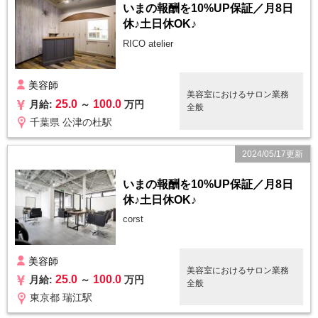
いまの報酬を10%UP保証／月8日
休♪土日休OK♪
RICO atelier
美容師
美容室におけるサロン業務
25.0
100.0
月給:
～
万円
全般
千葉県 公津の杜駅
2024/05/17更新
いまの報酬を10%UP保証／月8日
休♪土日休OK♪
corst
美容師
美容室におけるサロン業務
25.0
100.0
月給:
～
万円
全般
東京都 瑞江駅