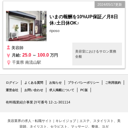
2024/05/17更新
いまの報酬を10%UP保証／月8日
休♪土日休OK♪
riposo
美容師
美容室におけるサロン業務
25.0
100.0
月給:
～
万円
全般
千葉県 南流山駅
ログイン
よくある質問
お知らせ
プライバシーポリシー
ご利用規約
運営会社
お問い合わせ
求人掲載について
PC版
有料職業紹介事業 許可番号 12-ユ-301114
美容業界の求人・転職サイト｜キレイジョブ｜エステ、スタイリスト、美
容師、ネイリスト、セラピスト、マッサージ、整体、ヨガ