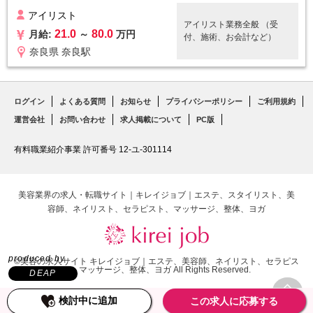
術レベルの高いお店になる
アイリスト
ように心がけております。
アイリスト業務全般 （受
21.0
80.0
月給:
～
万円
付、施術、お会計など）
奈良県 奈良駅
ログイン
よくある質問
お知らせ
プライバシーポリシー
ご利用規約
運営会社
お問い合わせ
求人掲載について
PC版
有料職業紹介事業 許可番号 12-ユ-301114
美容業界の求人・転職サイト｜キレイジョブ｜エステ、スタイリスト、美
容師、ネイリスト、セラピスト、マッサージ、整体、ヨガ
produced by
©美容の求人サイト キレイジョブ｜エステ、美容師、ネイリスト、セラピス
ト、マッサージ、整体、ヨガ All Rights Reserved.
DEAP
TOP
検討中に追加
この求人に応募する