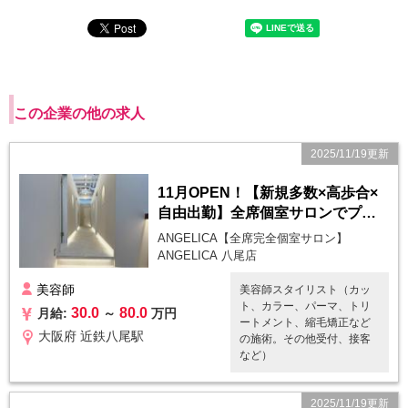
この企業の他の求人
2025/11/19更新
11月OPEN！【新規多数×高歩合×
自由出勤】全席個室サロンでプラ
イベート充実◎未経験でも歓迎
ANGELICA【全席完全個室サロン】
ANGELICA 八尾店
美容師
美容師スタイリスト（カッ
ト、カラー、パーマ、トリ
30.0
80.0
月給:
～
万円
ートメント、縮毛矯正など
大阪府 近鉄八尾駅
の施術。その他受付、接客
など）
2025/11/19更新