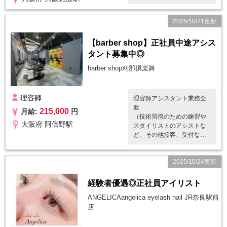
2025/10/21更新
【barber shop】正社員中途アシス
タント募集中◎
barber shop刈部倶楽舞
理容師
理容師アシスタント業務全
般
215,000
月給:
円
（技術習得のための練習や
大阪府 阿倍野駅
スタイリストのアシストな
ど、その他接客、受付など
の店内業務）
2025/10/24更新
苦手な技術や、やったこと
ない技術に対しては時間を
取り営業の空いている時間
経験者優遇◎正社員アイリスト
帯でレッスン指導などをし
ANGELICAangelica eyelash nail JR奈良駅前
て時間を有効活用しており
店
ます。 また技術内容のレク
チャーやプロセスなども共
有するようにして、より技