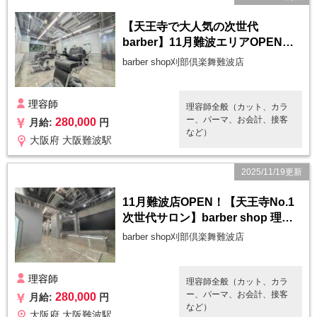
【天王寺で大人気の次世代
barber】11月難波エリアOPEN！
オープニング理容師スタッフ募集
barber shop刈部倶楽舞難波店
中◎
理容師
理容師全般（カット、カラ
ー、パーマ、お会計、接客
280,000
月給:
円
など）
大阪府 大阪難波駅
2025/11/19更新
11月難波店OPEN！【天王寺No.1
次世代サロン】barber shop 理容
師スタッフ募集中◎
barber shop刈部倶楽舞難波店
理容師
理容師全般（カット、カラ
ー、パーマ、お会計、接客
280,000
月給:
円
など）
大阪府 大阪難波駅