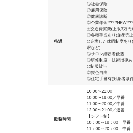
◎社会保険
◎雇用保険
◎健康診断
◎企業年金????NEW???
◎交通費実費(上限3万円
◎各種手当あり(施術売
待遇
◎充実した休暇制度あり
暇など)
◎サロン経験者優遇
◎研修制度・技術指導あ
◎制服貸与
◎髪色自由
◎住宅手当有(対象者条
10:00〜21:00
10:00〜19:00／早番
11:00〜20:00／中番
12:00〜21:00／遅番
【シフト制】
勤務時間
10：00～19：00 早番
11：00～20：00 中番