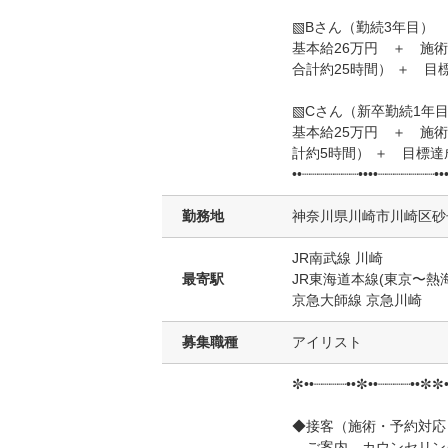
▧Bさん（勤続3年目）
基本給26万円 ＋ 施術
合計約25時間） ＋ 目標
▧Cさん（新卒勤続1年
基本給25万円 ＋ 施術
計約5時間） ＋ 目標達成
••┈┈┈┈┈┈┈••••┈┈┈┈┈┈┈••
勤務地
神奈川県川崎市川崎区砂子
JR南武線 川崎
最寄駅
JR東海道本線(東京〜熱海
京急大師線 京急川崎
募集職種
アイリスト
✼••┈┈┈┈••✼••┈┈┈┈••✼✼•
◆接客（施術・予約対応
ご案内、カウンセリン