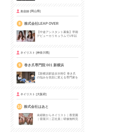
美容師
[岡山県]
8
株式会社LEAP OVER
【中途アシスタント募集】早期
デビューカリキュラムで1年以
内にデビューも◎
ネイリスト
[神奈川県]
9
巻き爪専門院 001 新横浜
【新横浜駅徒歩30秒】巻き爪
の悩みを笑顔に変える専門家を
募集！
ネイリスト
[大阪府]
10
株式会社はあと
未経験からネイリスト｜香里園
｜寝屋川｜正社員｜研修無料完
備｜定期昇給