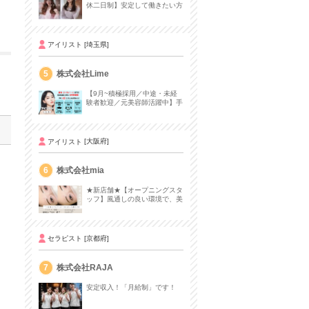
休二日制】安定して働きたい方
におすすめ♩
アイリスト
[埼玉県]
5
株式会社Lime
【9月~積極採用／中途・未経
験者歓迎／元美容師活躍中】手
荒れなし＆1ヶ月でアイリスト
デビュー✨
アイリスト
[大阪府]
6
株式会社mia
★新店舗★【オープニングスタ
ッフ】風通しの良い環境で、美
を追求する仕事をしませんか？
セラピスト
[京都府]
7
株式会社RAJA
安定収入！「月給制」です！