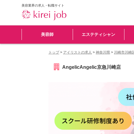
美容業界の求人・転職サイト
美容師
エステティシャン
トップ
>
アイリストの求人
>
神奈川県
>
川崎市川崎
AngelicAngelic京急川崎店