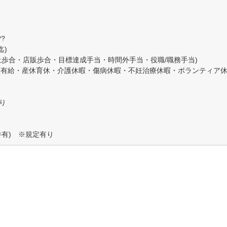
?
迄)
上歩合・店販歩合・目標達成手当・時間外手当・役職/職務手当)
(有給・産休育休・介護休暇・傷病休暇・不妊治療休暇・ボランティア
り
件有) ※規定有り