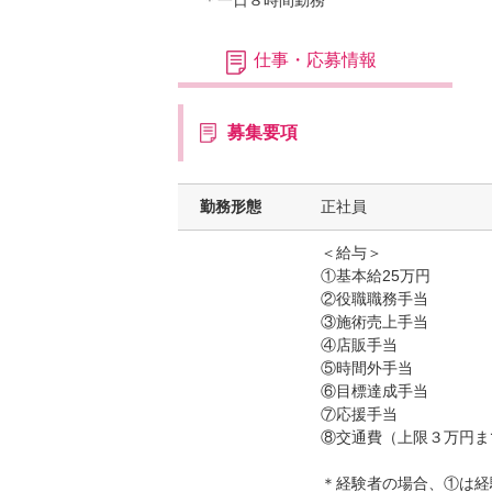
＊一日８時間勤務
仕事・応募情報
募集要項
勤務形態
正社員
＜給与＞
①基本給25万円
②役職職務手当
③施術売上手当
④店販手当
⑤時間外手当
⑥目標達成手当
⑦応援手当
⑧交通費（上限３万円ま
＊経験者の場合、①は経