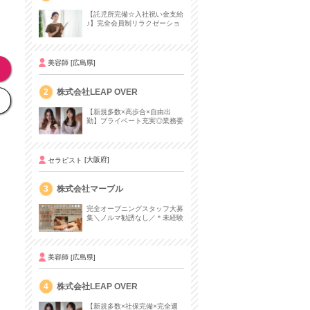
【託児所完備☆入社祝い金支給
♪】完全会員制リラクゼーショ
ンサロンセラピスト募集
美容師
[広島県]
2
株式会社LEAP OVER
【新規多数×高歩合×自由出
勤】プライベート充実◎業務委
託初心者の方も歓迎！
セラピスト
[大阪府]
3
株式会社マーブル
完全オープニングスタッフ大募
集＼ノルマ勧誘なし／＊未経験
者可＊大型有名リゾートホテル
内サロン＊
美容師
[広島県]
4
株式会社LEAP OVER
【新規多数×社保完備×完全週