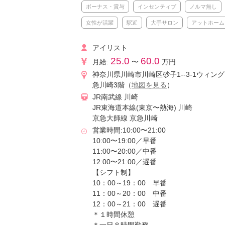
ボーナス・賞与
インセンティブ
ノルマ無し
女性が活躍
駅近
大手サロン
アットホーム
アイリスト
25.0
60.0
月給:
〜
万円
神奈川県川崎市川崎区砂子1--3-1ウィン
急川崎3階（
地図を見る
）
JR南武線 川崎
JR東海道本線(東京〜熱海) 川崎
京急大師線 京急川崎
営業時間:10:00〜21:00
10:00〜19:00／早番
11:00〜20:00／中番
12:00〜21:00／遅番
【シフト制】
10：00～19：00 早番
11：00～20：00 中番
12：00～21：00 遅番
＊１時間休憩