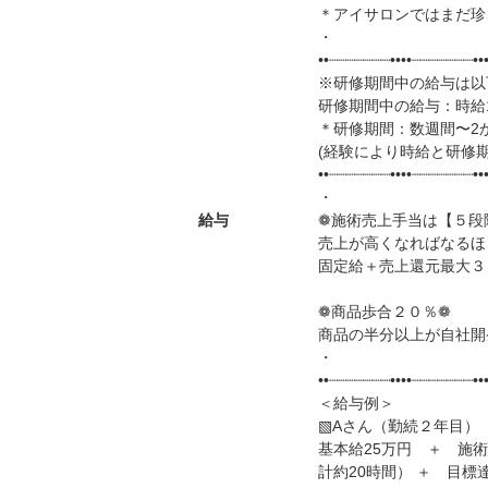
＊アイサロンではまだ珍し
・
••┈┈┈┈┈┈┈••••┈┈┈┈┈┈┈••
※研修期間中の給与は以
研修期間中の給与：時給1
＊研修期間：数週間〜2
(経験により時給と研修期
••┈┈┈┈┈┈┈••••┈┈┈┈┈┈┈••
・
給与
❁施術売上手当は【５段
売上が高くなればなるほ
固定給＋売上還元最大３
❁商品歩合２０％❁
商品の半分以上が自社開
・
••┈┈┈┈┈┈┈••••┈┈┈┈┈┈┈••
＜給与例＞
▧Aさん（勤続２年目）
基本給25万円 ＋ 施術
計約20時間） ＋ 目標達