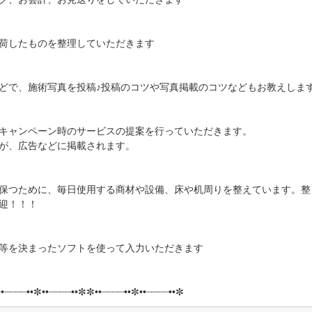
荷したものを整理していただきます
どで、施術写真を投稿♪投稿のコツや写真掲載のコツなどもお教えしま
キャンペーン時のサービスの提案を行っていただきます。
が、広告などに掲載されます。
保つために、毎日使用する商材や設備、床や机周りを整えています。整
迎！！！
等を決まったソフトを使って入力いただきます
•┈┈┈┈••✼••┈┈┈┈••✼✼••┈┈┈┈••✼••┈┈┈┈••✼