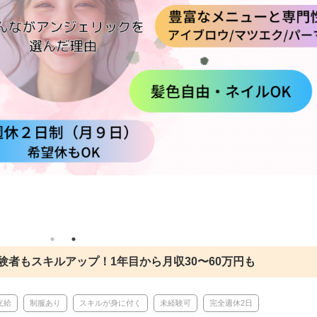
者もスキルアップ！1年目から月収30〜60万円も
支給
制服あり
スキルが身に付く
未経験可
完全週休2日