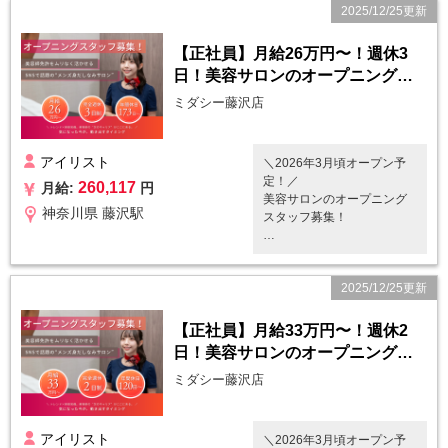
2025/12/25更新
身だしなみを完璧にする 男
性専用ワンストップ美容サ
ロンです。
【正社員】月給26万円〜！週休3
脱毛・ホワイトニング・眉
日！美容サロンのオープニングス
毛スタイリング・ネイルケ
タッフ（美容師免許）
アなど 8種類の施術をすべ
ミダシー藤沢店
てオペレーション化。
＜ ミダシーで行う施術内
アイリスト
＼2026年3月頃オープン予
容 ＞
定！／
260,117
月給:
円
・脱毛(ヒゲ・全身・VIO)
美容サロンのオープニング
・光フェイシャル
神奈川県 藤沢駅
スタッフ募集！
・セルフホワイトニング
・眉毛スタイリング
✅ ミダシーとは
・鼻毛ワックス脱毛
「月1回・1時間・1万円」で
・手の甲・指脱毛
2025/12/25更新
身だしなみを完璧にする 男
・ネイルケア
性専用ワンストップ美容サ
・フェイスパック
ロンです。
【正社員】月給33万円〜！週休2
・リップエステ
脱毛・ホワイトニング・眉
日！美容サロンのオープニングス
毛スタイリング・ネイルケ
✅ 仕事内容
タッフ（美容師免許）
アなど 8種類の施術をすべ
ミダシー藤沢店
・受付
てオペレーション化。
・カウンセリング（マニュ
アル完備）
＜ ミダシーで行う施術内
アイリスト
＼2026年3月頃オープン予
・施術業務（眉毛スタイリ