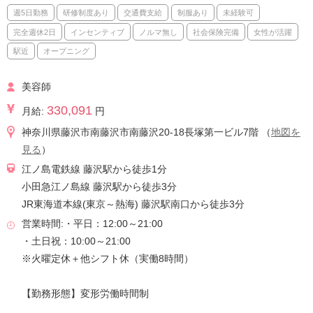
週5日勤務
研修制度あり
交通費支給
制服あり
未経験可
完全週休2日
インセンティブ
ノルマ無し
社会保険完備
女性が活躍
駅近
オープニング
美容師
330,091
月給:
円
神奈川県藤沢市南藤沢市南藤沢20-18長塚第一ビル7階 （
地図を
見る
）
江ノ島電鉄線 藤沢駅から徒歩1分
小田急江ノ島線 藤沢駅から徒歩3分
JR東海道本線(東京～熱海) 藤沢駅南口から徒歩3分
営業時間:・平日：12:00～21:00
・土日祝：10:00～21:00
※火曜定休＋他シフト休（実働8時間）
【勤務形態】変形労働時間制