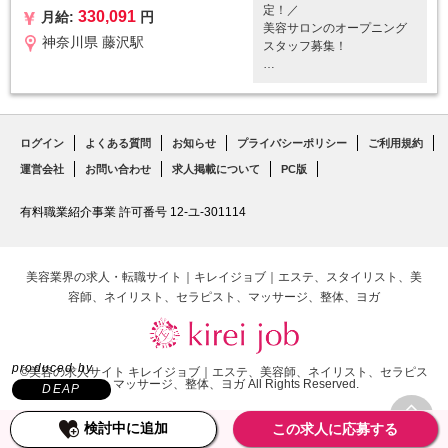
容 ＞
定！／
ングが中心／脱毛・ホワイ
330,091
月給:
円
・脱毛(ヒゲ・全身・VIO)
美容サロンのオープニング
トニングなど）
・光フェイシャル
神奈川県 藤沢駅
スタッフ募集！
・店内清掃・片付けなど簡
・セルフホワイトニング
単なサロン業務
・眉毛スタイリング
✅ ミダシーとは
※施術はすべて完全マニュア
・鼻毛ワックス脱毛
「月1回・1時間・1万円」で
ル化
・手の甲・指脱毛
身だしなみを完璧にする 男
・ネイルケア
性専用ワンストップ美容サ
【研修期間】1ヶ月半〜2ヶ
ログイン
よくある質問
お知らせ
プライバシーポリシー
ご利用規約
・フェイスパック
ロンです。
月
・リップエステ
運営会社
お問い合わせ
求人掲載について
PC版
脱毛・ホワイトニング・眉
毛スタイリング・ネイルケ
✅ 仕事内容
アなど 8種類の施術をすべ
有料職業紹介事業 許可番号 12-ユ-301114
・受付
てオペレーション化。
・カウンセリング（マニュ
アル完備）
＜ ミダシーで行う施術内
・施術業務（眉毛スタイリ
美容業界の求人・転職サイト｜キレイジョブ｜エステ、スタイリスト、美
容 ＞
ングが中心／脱毛・ホワイ
容師、ネイリスト、セラピスト、マッサージ、整体、ヨガ
・脱毛(ヒゲ・全身・VIO)
トニングなど）
・光フェイシャル
・店内清掃・片付けなど簡
・セルフホワイトニング
単なサロン業務
・眉毛スタイリング
※施術はすべて完全マニュア
produced by
・鼻毛ワックス脱毛
©美容の求人サイト キレイジョブ｜エステ、美容師、ネイリスト、セラピス
ル化
ト、マッサージ、整体、ヨガ All Rights Reserved.
・手の甲・指脱毛
DEAP
・ネイルケア
【研修期間】1ヶ月半〜2ヶ
TOP
・フェイスパック
検討中に追加
この求人に応募する
月
・リップエステ