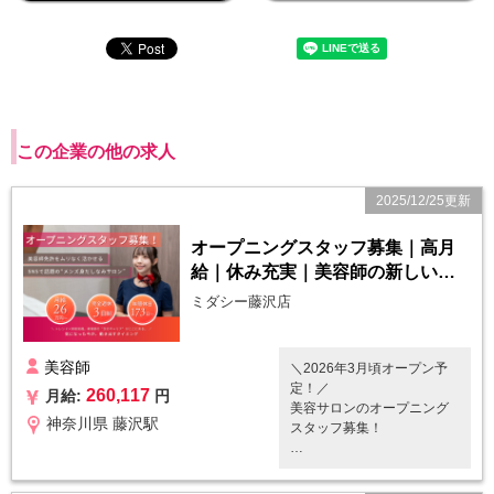
この企業の他の求人
2025/12/25更新
オープニングスタッフ募集｜高月
給｜休み充実｜美容師の新しい働
き方
ミダシー藤沢店
美容師
＼2026年3月頃オープン予
定！／
260,117
月給:
円
美容サロンのオープニング
神奈川県 藤沢駅
スタッフ募集！
✅ ミダシーとは
「月1回・1時間・1万円」で