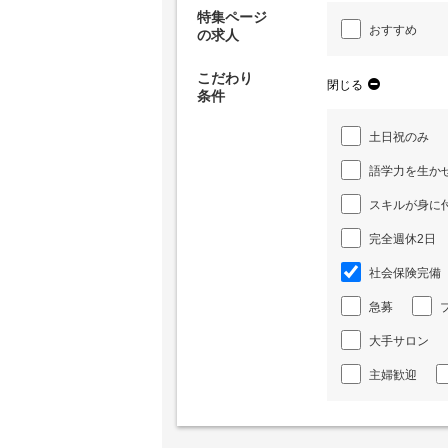
特集ページ
おすすめ
の求人
こだわり
閉じる
条件
土日祝のみ
語学力を生か
スキルが身に
完全週休2日
社会保険完備
急募
大手サロン
主婦歓迎