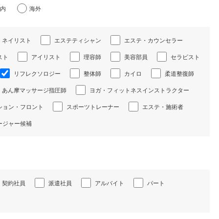
内
海外
ネイリスト
エステティシャン
エステ・カウンセラー
スト
アイリスト
理容師
美容部員
セラピスト
リフレクソロジー
整体師
カイロ
柔道整復師
あん摩マッサージ指圧師
ヨガ・フィットネスインストラクター
ション・フロント
スポーツトレーナー
エステ・施術者
ージャー候補
契約社員
派遣社員
アルバイト
パート