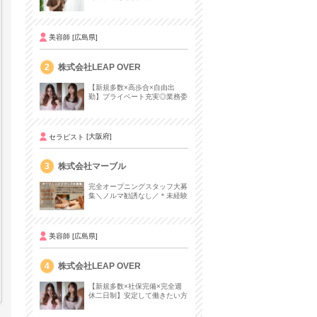
ンサロンセラピスト募集
美容師
[広島県]
2
株式会社LEAP OVER
【新規多数×高歩合×自由出
勤】プライベート充実◎業務委
託初心者の方も歓迎！
セラピスト
[大阪府]
3
株式会社マーブル
完全オープニングスタッフ大募
集＼ノルマ勧誘なし／＊未経験
者可＊大型有名リゾートホテル
内サロン＊
美容師
[広島県]
4
株式会社LEAP OVER
【新規多数×社保完備×完全週
休二日制】安定して働きたい方
におすすめ♩