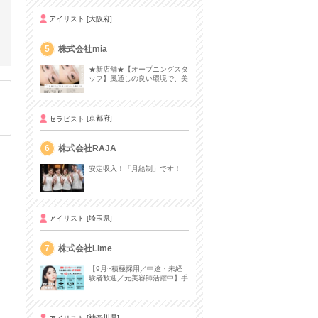
アイリスト
[大阪府]
5
株式会社mia
★新店舗★【オープニングスタ
ッフ】風通しの良い環境で、美
を追求する仕事をしませんか？
セラピスト
[京都府]
6
株式会社RAJA
安定収入！「月給制」です！
アイリスト
[埼玉県]
7
株式会社Lime
【9月~積極採用／中途・未経
験者歓迎／元美容師活躍中】手
荒れなし＆1ヶ月でアイリスト
デビュー✨
アイリスト
[神奈川県]