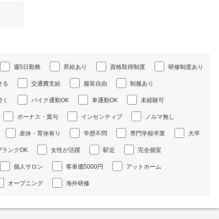
週5日勤務
昇給あり
資格取得制度
研修制度あり
せる
交通費支給
服装自由
制服あり
付く
バイク通勤OK
車通勤OK
未経験可
ボーナス・賞与
インセンティブ
ノルマ無し
産休・育休有り
学歴不問
専門学校卒業
大卒
ブランクOK
女性が活躍
駅近
完全個室
個人サロン
客単価5000円
アットホーム
オープニング
海外研修