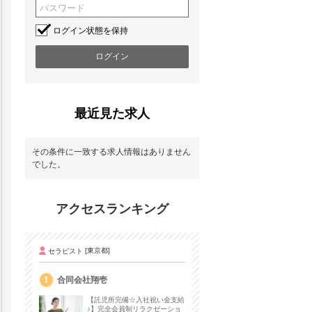
ログイン状態を保持
最近見た求人
その条件に一致する求人情報はありません
でした。
アクセスランキング
セラピスト
[東京都]
1
合同会社翔壱
【託児所完備☆入社祝い金支給
♪】完全会員制リラクゼーショ