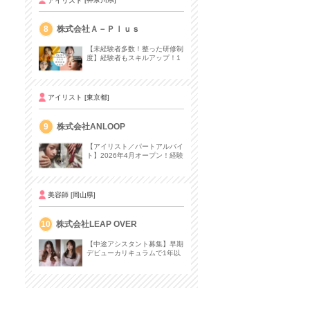
8
株式会社Ａ－Ｐｌｕｓ
【未経験者多数！整った研修制
度】経験者もスキルアップ！1
年目から月収30〜60万円も
アイリスト
[東京都]
9
株式会社ANLOOP
【アイリスト／パートアルバイ
ト】2026年4月オープン！経験
者は時給1500円以上！経堂駅
徒歩3分！
美容師
[岡山県]
10
株式会社LEAP OVER
【中途アシスタント募集】早期
デビューカリキュラムで1年以
内にデビューも◎