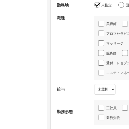
勤務地
未指定
国
職種
美容師
アロマセラピ
マッサージ
鍼灸師
受付・レセプ
エステ・マネ
給与
正社員
勤務形態
業務委託