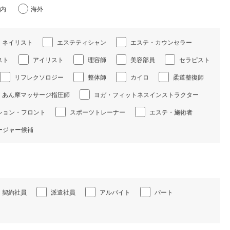
内
海外
ネイリスト
エステティシャン
エステ・カウンセラー
スト
アイリスト
理容師
美容部員
セラピスト
リフレクソロジー
整体師
カイロ
柔道整復師
あん摩マッサージ指圧師
ヨガ・フィットネスインストラクター
ション・フロント
スポーツトレーナー
エステ・施術者
ージャー候補
契約社員
派遣社員
アルバイト
パート