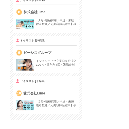
8
株式会社Lime
【9月~積極採用／中途・未経
験者歓迎／元美容師活躍中】残
業なし＆営業後の練習なし！最
高水準の研修
ネイリスト
[沖縄県]
9
ビーシスグループ
インセンティブ充実◎有給消化
100％・賞与年4回・退職金制
度あり♪ネイリスト募集
アイリスト
[千葉県]
10
株式会社Lime
【9月~積極採用／中途・未経
験者歓迎／元美容師活躍中】手
荒れなし＆1ヶ月でアイリスト
デビュー✨