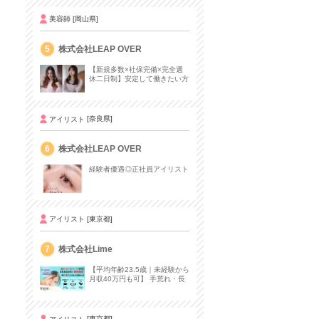
美容師
[岡山県]
5
株式会社LEAP OVER
【新規多数×社保完備×完全週
休二日制】安定して働きたい方
におすすめ♩
アイリスト
[奈良県]
6
株式会社LEAP OVER
経験者優遇◎正社員アイリスト
アイリスト
[東京都]
7
株式会社Lime
【平均年齢23.5歳｜未経験から
月収40万円も可】 手荒れ・長
時間労働から抜け出そう
アイリスト
[東京都]