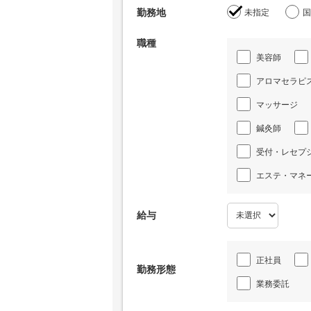
勤務地
未指定
国
職種
美容師
アロマセラピ
マッサージ
鍼灸師
受付・レセプ
エステ・マネ
給与
正社員
勤務形態
業務委託