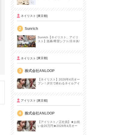
を保証】サロンワーク経験者募
集
ネイリスト
[東京都]
2
Sunrich
Sunrich【ネイリスト、アイリ
スト】急募/希望シフト/月８休/
社保完備/海外研修制度有
ネイリスト
[東京都]
3
株式会社ANLOOP
【ネイリスト】2026年4月オー
プン！夕方で終わるネイルアイ
サロン★ノルマなし/残業なし
でプライベー
アイリスト
[東京都]
4
株式会社ANLOOP
【アイリスト／正社員】★お祝
い金20万円★2026年4月オー
プン！本当に融通が利く働き方
ができる！＼