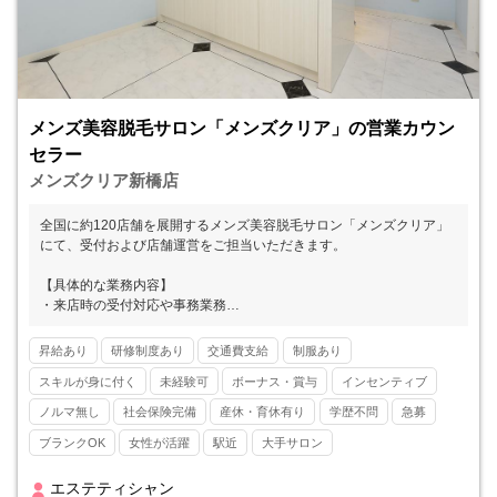
メンズ美容脱毛サロン「メンズクリア」の営業カウン
セラー
メンズクリア新橋店
全国に約120店舗を展開するメンズ美容脱毛サロン「メンズクリア」
にて、受付および店舗運営をご担当いただきます。
【具体的な業務内容】
・来店時の受付対応や事務業務
・カウンセリングおよびお手入れのサポート
・カルテ作成
昇給あり
研修制度あり
交通費支給
制服あり
※お客様の8割以上がひげ脱毛です。
スキルが身に付く
未経験可
ボーナス・賞与
インセンティブ
■■ メンズクリアとは ■■
ノルマ無し
社会保険完備
産休・育休有り
学歴不問
急募
メンズ美容が注目され始めた2013年にスタートし、現在では全国47
ブランクOK
女性が活躍
駅近
大手サロン
都道府県すべてに店舗をかまえるリーディングカンパニーとして高い
知名度を誇ります。20～30代の美容意識の高い男性の方を中心に支持
を集めています。
エステティシャン