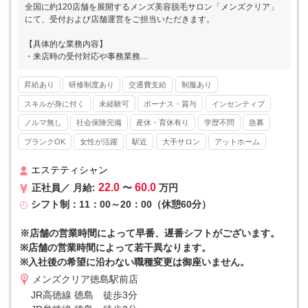
全国に約120店舗を展開するメンズ美容脱毛サロン「メンズクリア」
にて、受付および店舗運営をご担当いただきます。
【具体的な業務内容】
・来店時の受付対応や事務業務
・カウンセリングおよびお手入れのサポート
・カルテ作成
昇給あり
研修制度あり
交通費支給
制服あり
※お客様の8割以上がひげ脱毛です。
スキルが身に付く
未経験可
ボーナス・賞与
インセンティブ
■■ メンズクリアとは ■■
ノルマ無し
社会保険完備
産休・育休有り
学歴不問
急募
メンズ美容が注目され始めた2013年にスタートし、現在では全国47
ブランクOK
女性が活躍
駅近
大手サロン
アットホーム
都道府県すべてに店舗をかまえるリーディングカンパニーとして高い
知名度を誇ります。20～30代の美容意識の高い男性の方を中心に支持
を集めています。
エステティシャン
22.0
60.0
正社員／ 月給:
〜
万円
■■ 他社と差を付けるマーケティング力 ■■
シフト制：11：00～20：00（休憩60分）
自社のマーケティング部門によってYoutube、twitter（x）、Instagra
mなどのSNSやWEBを駆使した広告戦略を実施。店舗の情報を素早く
本社で吸い上げる組織体制を整えています。さらに集客～予約入力ま
※店舗の営業時間によって早番、遅番シフトがございます。
でを本社で集約していることから、店舗の事務作業が最小限で済むと
※店舗の営業時間によって若干異なります。
いうメリットも。集客を全て本社で担当するため、個人ノルマなどが
※入社後の希望に沿わない職種変更は御座いません。
一切発生しないのも特徴です。
メンズクリア徳島駅前店
■■ 入社初月からインセンティブが発生 ■■
JR高徳線 徳島 徒歩3分
インセンティブというと「優秀な人だけ」というイメージがあります