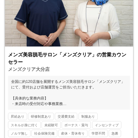
メンズ美容脱毛サロン「メンズクリア」の営業カウン
セラー
メンズクリア大分店
全国に約120店舗を展開するメンズ美容脱毛サロン「メンズクリア」
にて、受付および店舗運営をご担当いただきます。
【具体的な業務内容】
・来店時の受付対応や事務業務
・カウンセリングおよびお手入れのサポート
・カルテ作成
昇給あり
研修制度あり
交通費支給
制服あり
※お客様の8割以上がひげ脱毛です。
スキルが身に付く
未経験可
ボーナス・賞与
インセンティブ
■■ メンズクリアとは ■■
ノルマ無し
社会保険完備
産休・育休有り
学歴不問
急募
メンズ美容が注目され始めた2013年にスタートし、現在では全国47