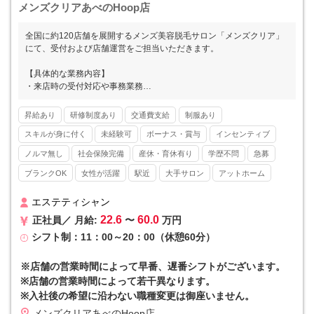
メンズクリアあべのHoop店
全国に約120店舗を展開するメンズ美容脱毛サロン「メンズクリア」
にて、受付および店舗運営をご担当いただきます。
【具体的な業務内容】
・来店時の受付対応や事務業務
・カウンセリングおよびお手入れのサポート
・カルテ作成
昇給あり
研修制度あり
交通費支給
制服あり
※お客様の8割以上がひげ脱毛です。
スキルが身に付く
未経験可
ボーナス・賞与
インセンティブ
■■ メンズクリアとは ■■
ノルマ無し
社会保険完備
産休・育休有り
学歴不問
急募
メンズ美容が注目され始めた2013年にスタートし、現在では全国47
ブランクOK
女性が活躍
駅近
大手サロン
アットホーム
都道府県すべてに店舗をかまえるリーディングカンパニーとして高い
知名度を誇ります。20～30代の美容意識の高い男性の方を中心に支持
を集めています。
エステティシャン
22.6
60.0
正社員／ 月給:
〜
万円
■■ 他社と差を付けるマーケティング力 ■■
シフト制：11：00～20：00（休憩60分）
自社のマーケティング部門によってYoutube、twitter（x）、Instagra
mなどのSNSやWEBを駆使した広告戦略を実施。店舗の情報を素早く
本社で吸い上げる組織体制を整えています。さらに集客～予約入力ま
※店舗の営業時間によって早番、遅番シフトがございます。
でを本社で集約していることから、店舗の事務作業が最小限で済むと
※店舗の営業時間によって若干異なります。
いうメリットも。集客を全て本社で担当するため、個人ノルマなどが
※入社後の希望に沿わない職種変更は御座いません。
一切発生しないのも特徴です。
メンズクリアあべのHoop店