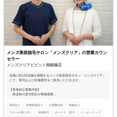
メンズ美容脱毛サロン「メンズクリア」の営業カウン
セラー
メンズクリアビビット南船橋店
全国に約120店舗を展開するメンズ美容脱毛サロン「メンズクリア」
にて、受付および店舗運営をご担当いただきます。
【具体的な業務内容】
・来店時の受付対応や事務業務
・カウンセリングおよびお手入れのサポート
・カルテ作成
昇給あり
研修制度あり
交通費支給
制服あり
※お客様の8割以上がひげ脱毛です。
スキルが身に付く
未経験可
ボーナス・賞与
インセンティブ