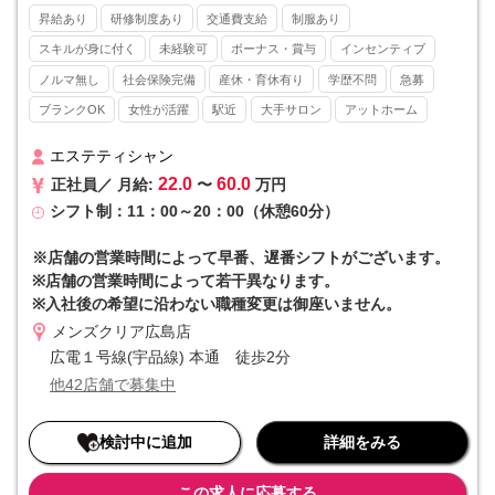
・カルテ作成
昇給あり
研修制度あり
交通費支給
制服あり
※お客様の8割以上がひげ脱毛です。
スキルが身に付く
未経験可
ボーナス・賞与
インセンティブ
■■ メンズクリアとは ■■
ノルマ無し
社会保険完備
産休・育休有り
学歴不問
急募
メンズ美容が注目され始めた2013年にスタートし、現在では全国47
ブランクOK
女性が活躍
駅近
大手サロン
アットホーム
都道府県すべてに店舗をかまえるリーディングカンパニーとして高い
知名度を誇ります。20～30代の美容意識の高い男性の方を中心に支持
を集めています。
エステティシャン
22.0
60.0
正社員／ 月給:
〜
万円
■■ 他社と差を付けるマーケティング力 ■■
シフト制：11：00～20：00（休憩60分）
自社のマーケティング部門によってYoutube、twitter（x）、Instagra
mなどのSNSやWEBを駆使した広告戦略を実施。店舗の情報を素早く
本社で吸い上げる組織体制を整えています。さらに集客～予約入力ま
※店舗の営業時間によって早番、遅番シフトがございます。
でを本社で集約していることから、店舗の事務作業が最小限で済むと
※店舗の営業時間によって若干異なります。
いうメリットも。集客を全て本社で担当するため、個人ノルマなどが
※入社後の希望に沿わない職種変更は御座いません。
一切発生しないのも特徴です。
メンズクリア広島店
■■ 入社初月からインセンティブが発生 ■■
広電１号線(宇品線) 本通 徒歩2分
インセンティブというと「優秀な人だけ」というイメージがあります
他42店舗で募集中
が、当社はそうではありません。リピート率の高さや成長市場という
優位性もあり、インセンティブを獲得するハードルは決して高くない
ものになっています。そのため「高収入を実現したい」という方にも
検討中に追加
詳細をみる
おすすめです。
この求人に応募する