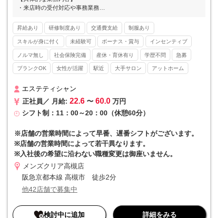
・来店時の受付対応や事務業務
・カウンセリングおよびお手入れのサポート
・カルテ作成
昇給あり
研修制度あり
交通費支給
制服あり
※お客様の8割以上がひげ脱毛です。
スキルが身に付く
未経験可
ボーナス・賞与
インセンティブ
■■ メンズクリアとは ■■
ノルマ無し
社会保険完備
産休・育休有り
学歴不問
急募
メンズ美容が注目され始めた2013年にスタートし、現在では全国47
ブランクOK
女性が活躍
駅近
大手サロン
アットホーム
都道府県すべてに店舗をかまえるリーディングカンパニーとして高い
知名度を誇ります。20～30代の美容意識の高い男性の方を中心に支持
を集めています。
エステティシャン
22.6
60.0
正社員／ 月給:
〜
万円
■■ 他社と差を付けるマーケティング力 ■■
シフト制：11：00～20：00（休憩60分）
自社のマーケティング部門によってYoutube、twitter（x）、Instagra
mなどのSNSやWEBを駆使した広告戦略を実施。店舗の情報を素早く
本社で吸い上げる組織体制を整えています。さらに集客～予約入力ま
※店舗の営業時間によって早番、遅番シフトがございます。
でを本社で集約していることから、店舗の事務作業が最小限で済むと
※店舗の営業時間によって若干異なります。
いうメリットも。集客を全て本社で担当するため、個人ノルマなどが
※入社後の希望に沿わない職種変更は御座いません。
一切発生しないのも特徴です。
メンズクリア高槻店
■■ 入社初月からインセンティブが発生 ■■
阪急京都本線 高槻市 徒歩2分
インセンティブというと「優秀な人だけ」というイメージがあります
他42店舗で募集中
が、当社はそうではありません。リピート率の高さや成長市場という
優位性もあり、インセンティブを獲得するハードルは決して高くない
ものになっています。そのため「高収入を実現したい」という方にも
検討中に追加
詳細をみる