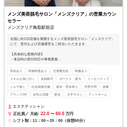
メンズ美容脱毛サロン「メンズクリア」の営業カウン
セラー
メンズクリア鳥取駅前店
全国に約120店舗を展開するメンズ美容脱毛サロン「メンズクリア」
にて、受付および店舗運営をご担当いただきます。
【具体的な業務内容】
・来店時の受付対応や事務業務
・カウンセリングおよびお手入れのサポート
・カルテ作成
昇給あり
研修制度あり
交通費支給
制服あり
※お客様の8割以上がひげ脱毛です。
スキルが身に付く
未経験可
ボーナス・賞与
インセンティブ
■■ メンズクリアとは ■■
ノルマ無し
社会保険完備
産休・育休有り
学歴不問
急募
メンズ美容が注目され始めた2013年にスタートし、現在では全国47
ブランクOK
女性が活躍
駅近
大手サロン
アットホーム
都道府県すべてに店舗をかまえるリーディングカンパニーとして高い
知名度を誇ります。20～30代の美容意識の高い男性の方を中心に支持
を集めています。
エステティシャン
22.0
60.0
正社員／ 月給:
〜
万円
■■ 他社と差を付けるマーケティング力 ■■
シフト制：11：00～20：00（休憩60分）
自社のマーケティング部門によってYoutube、twitter（x）、Instagra
mなどのSNSやWEBを駆使した広告戦略を実施。店舗の情報を素早く