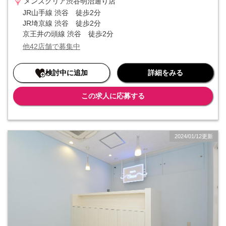
メンズクリア渋谷明治通り店
■■ 入社初月からインセンティブが発生 ■■
JR山手線 渋谷 徒歩2分
インセンティブというと「優秀な人だけ」というイメージがあります
JR埼京線 渋谷 徒歩2分
が、当社はそうではありません。リピート率の高さや成長市場という
京王井の頭線 渋谷 徒歩2分
優位性もあり、インセンティブを獲得するハードルは決して高くない
他42店舗で募集中
ものになっています。そのため「高収入を実現したい」という方にも
おすすめです。
検討中に追加
詳細をみる
この求人に応募する
2024/01/12更新