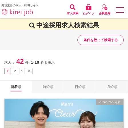
美容業界の求人・転職サイト
求人検索
会員登録
ログイン
中途採用求人検索結果
条件を絞って検索する
42
1-10
求人 ：
件
件を表示
1
2
新着順
時給順
日給順
月給順
2024/02/22更新