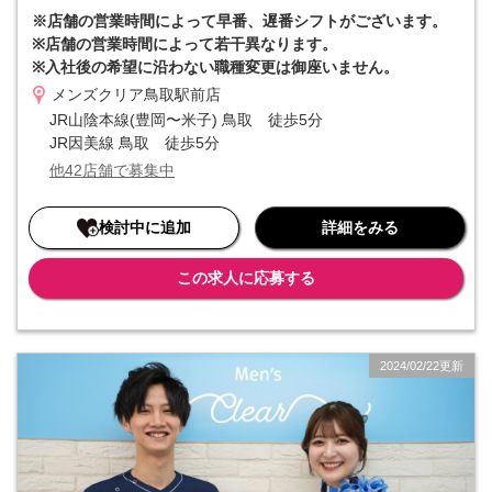
本社で吸い上げる組織体制を整えています。さらに集客～予約入力ま
※店舗の営業時間によって早番、遅番シフトがございます。
でを本社で集約していることから、店舗の事務作業が最小限で済むと
※店舗の営業時間によって若干異なります。
いうメリットも。集客を全て本社で担当するため、個人ノルマなどが
※入社後の希望に沿わない職種変更は御座いません。
一切発生しないのも特徴です。
メンズクリア鳥取駅前店
■■ 入社初月からインセンティブが発生 ■■
JR山陰本線(豊岡〜米子) 鳥取 徒歩5分
インセンティブというと「優秀な人だけ」というイメージがあります
JR因美線 鳥取 徒歩5分
が、当社はそうではありません。リピート率の高さや成長市場という
他42店舗で募集中
優位性もあり、インセンティブを獲得するハードルは決して高くない
ものになっています。そのため「高収入を実現したい」という方にも
おすすめです。
検討中に追加
詳細をみる
この求人に応募する
2024/02/22更新