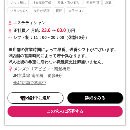
■■ メンズクリアとは ■■
ノルマ無し
社会保険完備
産休・育休有り
学歴不問
急募
メンズ美容が注目され始めた2013年にスタートし、現在では全国47
ブランクOK
女性が活躍
駅近
大手サロン
都道府県すべてに店舗をかまえるリーディングカンパニーとして高い
知名度を誇ります。20～30代の美容意識の高い男性の方を中心に支持
を集めています。
エステティシャン
23.6
60.0
正社員／ 月給:
〜
万円
■■ 他社と差を付けるマーケティング力 ■■
シフト制：11：00～20：00（休憩60分）
自社のマーケティング部門によってYoutube、twitter（x）、Instagra
mなどのSNSやWEBを駆使した広告戦略を実施。店舗の情報を素早く
本社で吸い上げる組織体制を整えています。さらに集客～予約入力ま
※店舗の営業時間によって早番、遅番シフトがございます。
でを本社で集約していることから、店舗の事務作業が最小限で済むと
※店舗の営業時間によって若干異なります。
いうメリットも。集客を全て本社で担当するため、個人ノルマなどが
※入社後の希望に沿わない職種変更は御座いません。
一切発生しないのも特徴です。
メンズクリアビビット南船橋店
■■ 入社初月からインセンティブが発生 ■■
JR京葉線 南船橋 徒歩9分
インセンティブというと「優秀な人だけ」というイメージがあります
他42店舗で募集中
が、当社はそうではありません。リピート率の高さや成長市場という
優位性もあり、インセンティブを獲得するハードルは決して高くない
ものになっています。そのため「高収入を実現したい」という方にも
検討中に追加
詳細をみる
おすすめです。
この求人に応募する