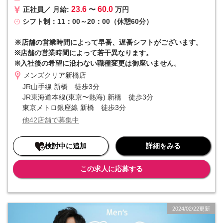
23.6
60.0
正社員／ 月給:
〜
万円
■■ 他社と差を付けるマーケティング力 ■■
シフト制：11：00～20：00（休憩60分）
自社のマーケティング部門によってYoutube、twitter（x）、Instagra
mなどのSNSやWEBを駆使した広告戦略を実施。店舗の情報を素早く
本社で吸い上げる組織体制を整えています。さらに集客～予約入力ま
※店舗の営業時間によって早番、遅番シフトがございます。
でを本社で集約していることから、店舗の事務作業が最小限で済むと
※店舗の営業時間によって若干異なります。
いうメリットも。集客を全て本社で担当するため、個人ノルマなどが
※入社後の希望に沿わない職種変更は御座いません。
一切発生しないのも特徴です。
メンズクリア新橋店
■■ 入社初月からインセンティブが発生 ■■
JR山手線 新橋 徒歩3分
インセンティブというと「優秀な人だけ」というイメージがあります
JR東海道本線(東京〜熱海) 新橋 徒歩3分
が、当社はそうではありません。リピート率の高さや成長市場という
東京メトロ銀座線 新橋 徒歩3分
優位性もあり、インセンティブを獲得するハードルは決して高くない
他42店舗で募集中
ものになっています。そのため「高収入を実現したい」という方にも
おすすめです。
検討中に追加
詳細をみる
この求人に応募する
2024/02/22更新