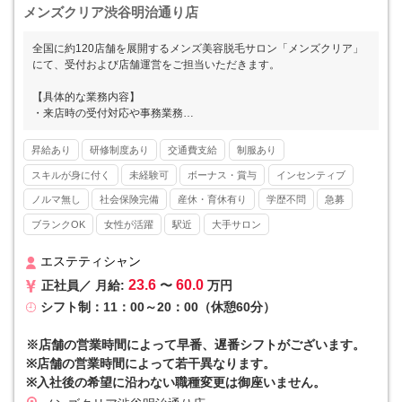
メンズクリア渋谷明治通り店
全国に約120店舗を展開するメンズ美容脱毛サロン「メンズクリア」
にて、受付および店舗運営をご担当いただきます。
【具体的な業務内容】
・来店時の受付対応や事務業務
・カウンセリングおよびお手入れのサポート
・カルテ作成
昇給あり
研修制度あり
交通費支給
制服あり
※お客様の8割以上がひげ脱毛です。
スキルが身に付く
未経験可
ボーナス・賞与
インセンティブ
■■ メンズクリアとは ■■
ノルマ無し
社会保険完備
産休・育休有り
学歴不問
急募
メンズ美容が注目され始めた2013年にスタートし、現在では全国47
ブランクOK
女性が活躍
駅近
大手サロン
都道府県すべてに店舗をかまえるリーディングカンパニーとして高い
知名度を誇ります。20～30代の美容意識の高い男性の方を中心に支持
を集めています。
エステティシャン
23.6
60.0
正社員／ 月給:
〜
万円
■■ 他社と差を付けるマーケティング力 ■■
シフト制：11：00～20：00（休憩60分）
自社のマーケティング部門によってYoutube、twitter（x）、Instagra
mなどのSNSやWEBを駆使した広告戦略を実施。店舗の情報を素早く
本社で吸い上げる組織体制を整えています。さらに集客～予約入力ま
※店舗の営業時間によって早番、遅番シフトがございます。
でを本社で集約していることから、店舗の事務作業が最小限で済むと
※店舗の営業時間によって若干異なります。
いうメリットも。集客を全て本社で担当するため、個人ノルマなどが
※入社後の希望に沿わない職種変更は御座いません。
一切発生しないのも特徴です。