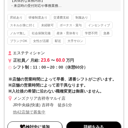
【具体的な業務内容】
・来店時の受付対応や事務業務
・カウンセリングおよびお手入れのサポート
・カルテ作成
昇給あり
研修制度あり
交通費支給
制服あり
※お客様の8割以上がひげ脱毛です。
スキルが身に付く
未経験可
ボーナス・賞与
インセンティブ
■■ メンズクリアとは ■■
ノルマ無し
社会保険完備
産休・育休有り
学歴不問
急募
メンズ美容が注目され始めた2013年にスタートし、現在では全国47
ブランクOK
女性が活躍
駅近
大手サロン
都道府県すべてに店舗をかまえるリーディングカンパニーとして高い
知名度を誇ります。20～30代の美容意識の高い男性の方を中心に支持
を集めています。
エステティシャン
23.6
60.0
正社員／ 月給:
〜
万円
■■ 他社と差を付けるマーケティング力 ■■
シフト制：11：00～20：00（休憩60分）
自社のマーケティング部門によってYoutube、twitter（x）、Instagra
mなどのSNSやWEBを駆使した広告戦略を実施。店舗の情報を素早く
本社で吸い上げる組織体制を整えています。さらに集客～予約入力ま
※店舗の営業時間によって早番、遅番シフトがございます。
でを本社で集約していることから、店舗の事務作業が最小限で済むと
※店舗の営業時間によって若干異なります。
いうメリットも。集客を全て本社で担当するため、個人ノルマなどが
※入社後の希望に沿わない職種変更は御座いません。
一切発生しないのも特徴です。
メンズクリア吉祥寺マルイ店
■■ 入社初月からインセンティブが発生 ■■
JR中央線(快速) 吉祥寺 徒歩1分
インセンティブというと「優秀な人だけ」というイメージがあります
他42店舗で募集中
が、当社はそうではありません。リピート率の高さや成長市場という
優位性もあり、インセンティブを獲得するハードルは決して高くない
ものになっています。そのため「高収入を実現したい」という方にも
検討中に追加
詳細をみる