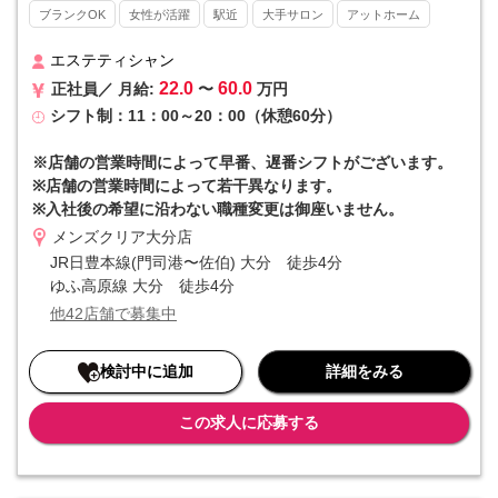
ブランクOK
女性が活躍
駅近
大手サロン
アットホーム
都道府県すべてに店舗をかまえるリーディングカンパニーとして高い
知名度を誇ります。20～30代の美容意識の高い男性の方を中心に支持
を集めています。
エステティシャン
22.0
60.0
正社員／ 月給:
〜
万円
■■ 他社と差を付けるマーケティング力 ■■
シフト制：11：00～20：00（休憩60分）
自社のマーケティング部門によってYoutube、twitter（x）、Instagra
mなどのSNSやWEBを駆使した広告戦略を実施。店舗の情報を素早く
本社で吸い上げる組織体制を整えています。さらに集客～予約入力ま
※店舗の営業時間によって早番、遅番シフトがございます。
でを本社で集約していることから、店舗の事務作業が最小限で済むと
※店舗の営業時間によって若干異なります。
いうメリットも。集客を全て本社で担当するため、個人ノルマなどが
※入社後の希望に沿わない職種変更は御座いません。
一切発生しないのも特徴です。
メンズクリア大分店
■■ 入社初月からインセンティブが発生 ■■
JR日豊本線(門司港〜佐伯) 大分 徒歩4分
インセンティブというと「優秀な人だけ」というイメージがあります
ゆふ高原線 大分 徒歩4分
が、当社はそうではありません。リピート率の高さや成長市場という
他42店舗で募集中
優位性もあり、インセンティブを獲得するハードルは決して高くない
ものになっています。そのため「高収入を実現したい」という方にも
おすすめです。
検討中に追加
詳細をみる
この求人に応募する