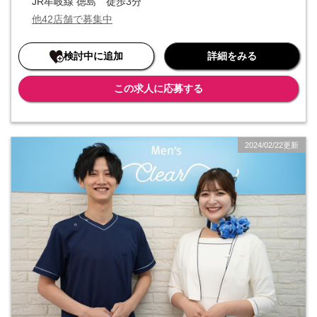
JR牟岐線 徳島 徒歩3分
が、当社はそうではありません。リピート率の高さや成長市場という
他42店舗で募集中
優位性もあり、インセンティブを獲得するハードルは決して高くない
ものになっています。そのため「高収入を実現したい」という方にも
おすすめです。
検討中に追加
詳細をみる
この求人に応募する
2024/02/22更新