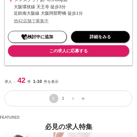
■■ 入社初月からインセンティブが発生 ■■
大阪環状線 天王寺 徒歩3分
インセンティブというと「優秀な人だけ」というイメージがあります
近鉄南大阪線 大阪阿部野橋 徒歩1分
が、当社はそうではありません。リピート率の高さや成長市場という
他42店舗で募集中
優位性もあり、インセンティブを獲得するハードルは決して高くない
ものになっています。そのため「高収入を実現したい」という方にも
おすすめです。
検討中に追加
詳細をみる
この求人に応募する
42
1-10
求人 ：
件
件を表示
1
2
FEATURED
必見の求人特集