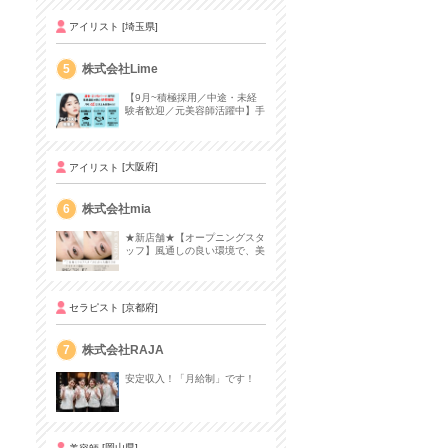
アイリスト
[埼玉県]
5
株式会社Lime
【9月~積極採用／中途・未経
験者歓迎／元美容師活躍中】手
荒れなし＆1ヶ月でアイリスト
デビュー✨
アイリスト
[大阪府]
6
株式会社mia
★新店舗★【オープニングスタ
ッフ】風通しの良い環境で、美
を追求する仕事をしませんか？
セラピスト
[京都府]
7
株式会社RAJA
安定収入！「月給制」です！
美容師
[岡山県]