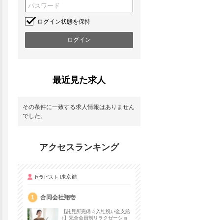
ログイン状態を保持
最近見た求人
その条件に一致する求人情報はありません
でした。
アクセスランキング
セラピスト
[東京都]
1
合同会社翔壱
【託児所完備☆入社祝い金支給
♪】完全会員制リラクゼーショ