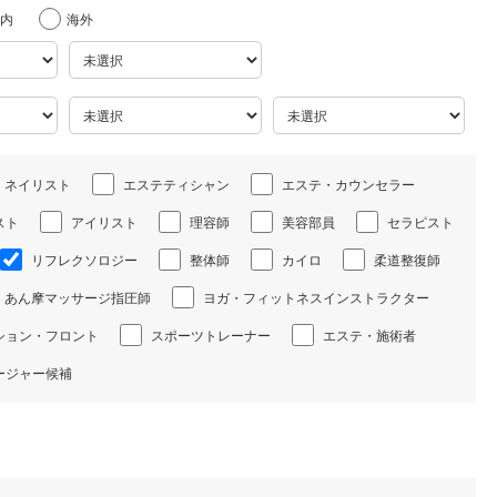
内
海外
ネイリスト
エステティシャン
エステ・カウンセラー
スト
アイリスト
理容師
美容部員
セラピスト
リフレクソロジー
整体師
カイロ
柔道整復師
あん摩マッサージ指圧師
ヨガ・フィットネスインストラクター
ション・フロント
スポーツトレーナー
エステ・施術者
ージャー候補