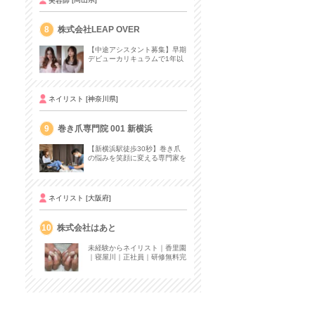
8
株式会社LEAP OVER
【中途アシスタント募集】早期
デビューカリキュラムで1年以
内にデビューも◎
ネイリスト
[神奈川県]
9
巻き爪専門院 001 新横浜
【新横浜駅徒歩30秒】巻き爪
の悩みを笑顔に変える専門家を
募集！
ネイリスト
[大阪府]
10
株式会社はあと
未経験からネイリスト｜香里園
｜寝屋川｜正社員｜研修無料完
備｜定期昇給