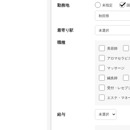
勤務地
未指定
国
最寄り駅
職種
美容師
アロマセラピ
マッサージ
鍼灸師
受付・レセプ
エステ・マネ
給与