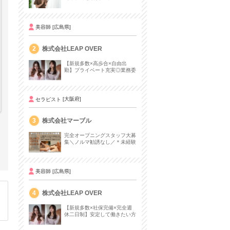
ンサロンセラピスト募集
美容師
[広島県]
2
株式会社LEAP OVER
【新規多数×高歩合×自由出
勤】プライベート充実◎業務委
託初心者の方も歓迎！
セラピスト
[大阪府]
3
株式会社マーブル
完全オープニングスタッフ大募
集＼ノルマ勧誘なし／＊未経験
者可＊大型有名リゾートホテル
内サロン＊
美容師
[広島県]
4
株式会社LEAP OVER
【新規多数×社保完備×完全週
休二日制】安定して働きたい方
におすすめ♩