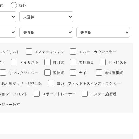
内
海外
ネイリスト
エステティシャン
エステ・カウンセラー
スト
アイリスト
理容師
美容部員
セラピスト
リフレクソロジー
整体師
カイロ
柔道整復師
あん摩マッサージ指圧師
ヨガ・フィットネスインストラクター
ション・フロント
スポーツトレーナー
エステ・施術者
ージャー候補