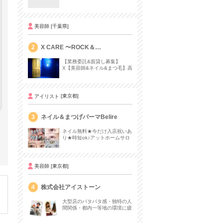
美容師
[千葉県]
2
X CARE 〜ROCK＆
CLASSICAL〜
【業務委託&面貸し募集】
X【美容師&ネイル&まつ毛】高
単価サロンでお客様にしっかり
向き合えるスタンス
アイリスト
[東京都]
3
ネイル＆まつげパーマBelire
ネイル無料★今だけ入店祝いあ
り★時短ok♪アットホームサロ
ン好待遇♪ 経験者優遇☆☆
美容師
[東京都]
4
株式会社アイストーン
大型店のバタバタ感・独特の人
間関係・都内一等地の環境に疲
れた美容師さん募集