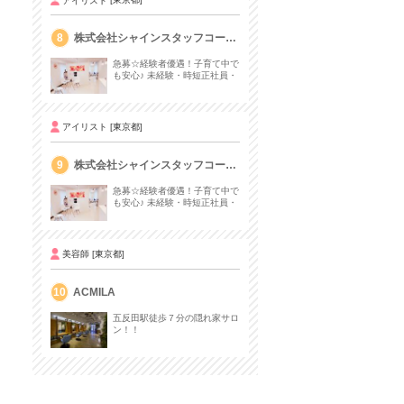
8
株式会社シャインスタッフコーポ
レーション
急募☆経験者優遇！子育て中で
も安心♪ 未経験・時短正社員・
パート歓迎！残業なし・社保完
備☆
アイリスト
[東京都]
9
株式会社シャインスタッフコーポ
レーション
急募☆経験者優遇！子育て中で
も安心♪ 未経験・時短正社員・
パート歓迎！残業なし・社保完
備☆
美容師
[東京都]
10
ACMILA
五反田駅徒歩７分の隠れ家サロ
ン！！