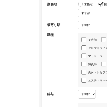
勤務地
未指定
国
最寄り駅
職種
美容師
アロマセラピ
マッサージ
鍼灸師
受付・レセプ
エステ・マネ
給与