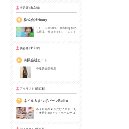
美容師
[東京都]
5
株式会社Noaty
リピート率50%！お客様を掴め
る環境！働きやすい、トレンド
が学べる！
美容師
[東京都]
6
有限会社ヒート
中途美容師募集
アイリスト
[東京都]
7
ネイル＆まつげパーマBelire
ネイル無料★今だけ入店祝いあ
り★時短ok♪アットホームサロ
ン好待遇♪ 経験者優遇☆
アイリスト
[東京都]