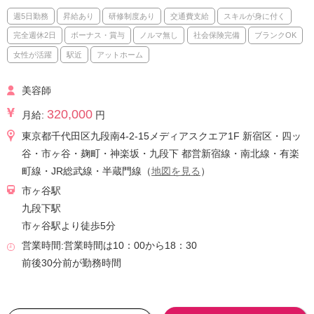
週5日勤務
昇給あり
研修制度あり
交通費支給
スキルが身に付く
完全週休2日
ボーナス・賞与
ノルマ無し
社会保険完備
ブランクOK
女性が活躍
駅近
アットホーム
美容師
320,000
月給:
円
東京都千代田区九段南4-2-15メディアスクエア1F 新宿区・四ッ
谷・市ヶ谷・麹町・神楽坂・九段下 都営新宿線・南北線・有楽
町線・JR総武線・半蔵門線（
地図を見る
）
市ヶ谷駅
九段下駅
市ヶ谷駅より徒歩5分
営業時間:営業時間は10：00から18：30
前後30分前が勤務時間