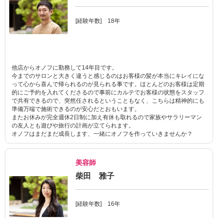
[経験年数] 18年
他店からオノフに勤務して14年目です。
今までのサロンと大きく違うと感じるのはお客様の髪が本当にキレイにな
って心から喜んで帰られるのが見られる事です。ほとんどのお客様は定期
的にご予約を入れてくださるので事前にカルテでお客様の状態をスタッフ
で共有できるので、突然任されるということもなく、こちらは精神的にも
準備万端で施術できるのが安心だとおもいます。
またお休みが完全週休2日制に加え有休も取れるので家族やサラリーマン
の友人とも遊びや旅行の計画が立てられます。
オノフはまだまだ成長します、一緒にオノフを作っていきませんか？
美容師
柴田 雅子
[経験年数] 16年