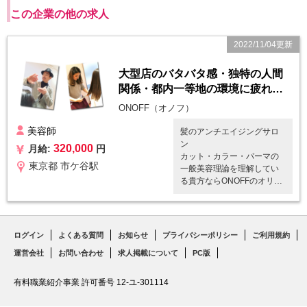
この企業の他の求人
2022/11/04更新
大型店のバタバタ感・独特の人間
関係・都内一等地の環境に疲れた
美容師さん募集
ONOFF（オノフ）
美容師
髪のアンチエイジングサロ
ン
320,000
月給:
円
カット・カラー・パーマの
東京都 市ケ谷駅
一般美容理論を理解してい
る貴方ならONOFFのオリジ
ナルレシピも理解出来ま
す。
初めは覚えるまでは慣れも
ありまが、営業時間内にマ
ログイン
よくある質問
お知らせ
プライバシーポリシー
ご利用規約
ンツーマンの研修ですから
運営会社
お問い合わせ
求人掲載について
PC版
焦ることなくしっかり身に
付きます。
有料職業紹介事業 許可番号 12-ユ-301114
ここは正社員の募集のペー
ジですが、業務委託やアル